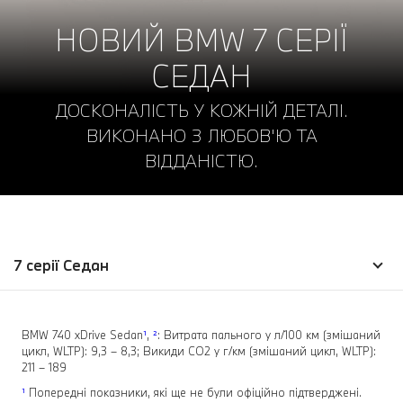
НОВИЙ BMW 7 СЕРІЇ
СЕДАН
ДОСКОНАЛІСТЬ У КОЖНІЙ ДЕТАЛІ.
ВИКОНАНО З ЛЮБОВ'Ю ТА
ВІДДАНІСТЮ.
7 серії Седан
BMW 740 xDrive Sedan
¹
,
²
: Витрата пального у л/100 км (змішаний
цикл, WLTP): 9,3 – 8,3; Викиди СО2 у г/км (змішаний цикл, WLTP):
211 – 189
¹
Попередні показники, які ще не були офіційно підтверджені.