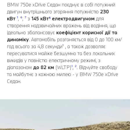
BMW 750e xDrive Седан поєднує в собі потужний
двигун внутрішнього згоряння потужністю
230
кВт
¹
,
⁶
,
⁷
з
145 кВт
¹
електродвигуном
для
створення надзвичайних вражень від водіння, що
ідеально збалансовує
коефіцієнт корисної дії та
динаміку
. Автомобіль розганяється від 0 до 100 км/
год всього за 4,8 секунди
¹
, а також дозволяє
пересуватися майже безшумно та без локальних
викидів у повністю електричному режимі, з
діапазоном
до 82 км
(WLTP)
¹
,
²
. Відчуйте свободу
та майбутнє з кожною милею - у BMW 750e xDrive
Седан.