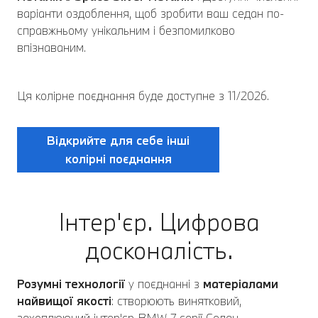
варіанти оздоблення, щоб зробити ваш седан по-
справжньому унікальним і безпомилково
впізнаваним.
Ця колірне поєднання буде доступне з 11/2026.
Відкрийте для себе інші
колірні поєднання
Інтер'єр. Цифрова
досконалість.
Розумні технології
у поєднанні з
матеріалами
найвищої якості
: створюють винятковий,
захоплюючий інтер'єр BMW 7 серії Седан.