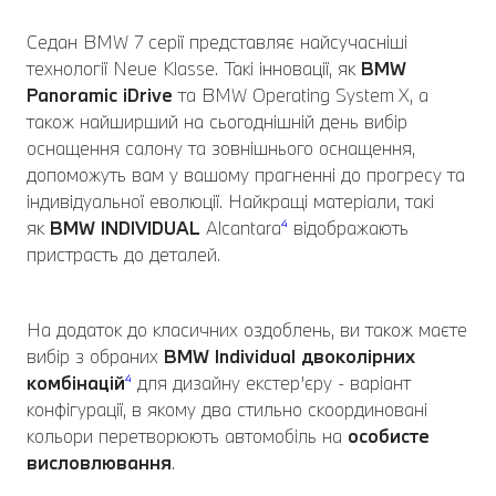
Седан BMW 7 серії представляє найсучасніші
технології Neue Klasse. Такі інновації, як
BMW
Panoramic
iDrive
та BMW Operating System X, а
також найширший на сьогоднішній день вибір
оснащення салону та зовнішнього оснащення,
допоможуть вам у вашому прагненні до прогресу та
індивідуальної еволюції. Найкращі матеріали, такі
як
BMW INDIVIDUAL
Alcantara
⁴
відображають
пристрасть до деталей.
На додаток до класичних оздоблень, ви також маєте
вибір з обраних
BMW Individual
двоколірних
комбінацій
⁴
для дизайну екстер’єру - варіант
конфігурації, в якому два стильно скоординовані
кольори перетворюють автомобіль на
особисте
висловлювання
.