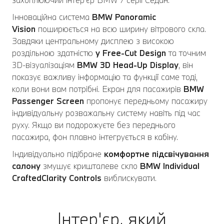
Інноваційна система
BMW Panoramic
Vision
поширюється на всю ширину вітрового скла.
Завдяки центральному дисплею з високою
роздільною здатністю
у Free-Cut Design
та точним
3D-візуалізаціям
BMW 3D Head-Up Display
, він
показує важливу інформацію та функції саме тоді,
коли вони вам потрібні. Екран для пасажирів
BMW
Passenger Screen
пропонує передньому пасажиру
індивідуальну розважальну систему навіть під час
руху. Якщо ви подорожуєте без переднього
пасажира, фон плавно інтегрується в кабіну.
Індивідуально підібране
комфортне підсвічування
салону
змушує кришталеве скло
BMW Individual
CraftedClarity Controls
виблискувати.
Інтер'єр, який