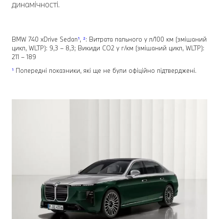
динамічності.
BMW 740 xDrive Sedan
¹
,
²
: Витрата пального у л/100 км (змішаний
цикл, WLTP): 9,3 – 8,3; Викиди СО2 у г/км (змішаний цикл, WLTP):
211 – 189
¹
Попередні показники, які ще не були офіційно підтверджені.