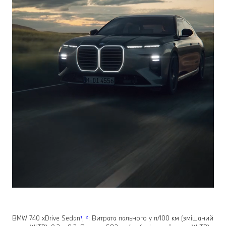
BMW 740 xDrive Sedan
¹
,
²
: Витрата пального у л/100 км (змішаний