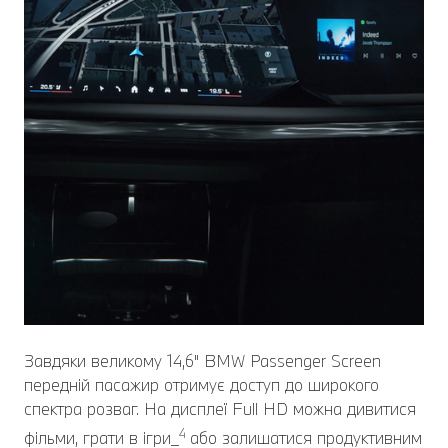
Завдяки великому 14,6" BMW Passenger Screen
передній пасажир отримує доступ до широкого
спектра розваг. На дисплеї Full HD можна дивитися
4
фільми, грати в ігри_
або залишатися продуктивним