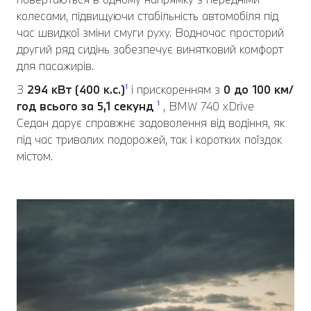
колесами, підвищуючи стабільність автомобіля під
час швидкої зміни смуги руху. Водночас просторий
другий ряд сидінь забезпечує винятковий комфорт
для пасажирів.
З
294 кВт (400 к.с.)
¹
і прискоренням з
0 до 100 км/
год всього за
5,1 секунд
¹
, BMW 740 xDrive
Седан дарує справжнє задоволення від водіння, як
під час тривалих подорожей, так і коротких поїздок
містом.