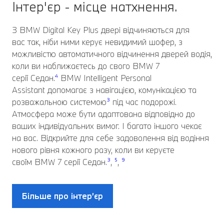
Інтер'єр - місце натхнення.
З BMW Digital Key Plus двері відчиняються для
вас так, ніби ними керує невидимий шофер, з
можливістю автоматичного відчинення дверей водія,
коли ви наближаєтесь до свого BMW 7
серії Седан.
⁴
BMW Intelligent Personal
Assistant допомагає з навігацією, комунікацією та
розважальною системою
³
під час подорожі.
Атмосфера може бути адаптована відповідно до
ваших індивідуальних вимог. І багато іншого чекає
на вас. Відкрийте для себе задоволення від водіння
нового рівня кожного разу, коли ви керуєте
своїм BMW 7 серії Седан.
³
,
⁵
,
⁹
Більше про інтер’єр