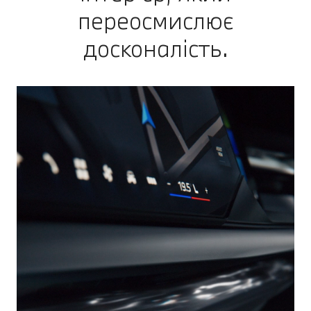
переосмислює
досконалість.