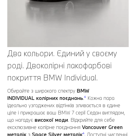
Два кольори. Єдиний у своєму
роді. Двоколірні лакофарбові
покриття BMW Individual.
Обирайте з широкого спектру
BMW
INDIVIDUAL
колірних поєднань
.
⁴
Кожна пара
ідеально узгоджених відтінків зливається в єдине
ціле і прикрашає ваш BMW 7 серії Седан виглядом,
що нагадує
високої моди
. Відкрийте для себе
ексклюзивне колірне поєднання
Vancouver Green
металік
з
Space Silver металік
⁴
. Доступні численні