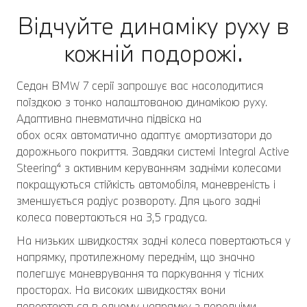
Відчуйте динаміку руху в
кожній подорожі.
Седан BMW 7 серії запрошує вас насолодитися
поїздкою з тонко налаштованою динамікою руху.
Адаптивна пневматична підвіска на
обох осях автоматично адаптує амортизатори до
дорожнього покриття. Завдяки системі Integral Active
Steering⁴ з активним керуванням задніми колесами
покращуються стійкість автомобіля, маневреність і
зменшується радіус розвороту. Для цього задні
колеса повертаються на 3,5 градуса.
На низьких швидкостях задні колеса повертаються у
напрямку, протилежному переднім, що значно
полегшує маневрування та паркування у тісних
просторах. На високих швидкостях вони
повертаються в одному напрямку з передніми