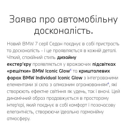
Заява про автомобільну
досконалість.
Новий BMW 7 серії Седан поєднує в собі пристрасть
та досконалість - і це проявляється в кожній деталі.
Чіткий, спокійний стиль
дизайну
екстер’єру
проявляється у вражаючих
підсвітках
«решітки» BMW Iconic Glow
⁴
та
кришталевих
фарах BMW Individual Iconic Glow
з інтегрованими
елементами зі скла з алмазним огранюванням
⁴
, які
створюють ефектне світіння як удень, так і вночі. Цей
динамічний образ продовжується в просторому
інтер'єрі, який поєднує в собі комфорт і позачасову
елегантність, створюючи ідеально гармонійну
атмосферу.