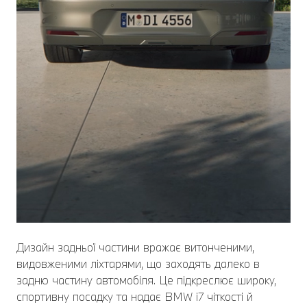
Дизайн задньої частини вражає витонченими,
видовженими ліхтарями, що заходять далеко в
задню частину автомобіля. Це підкреслює широку,
спортивну посадку та надає BMW i7 чіткості й