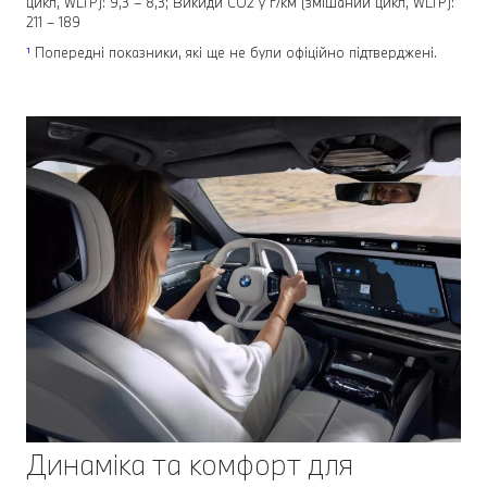
цикл, WLTP): 9,3 – 8,3; Викиди СО2 у г/км (змішаний цикл, WLTP):
211 – 189
¹
Попередні показники, які ще не були офіційно підтверджені.
Динаміка та комфорт для