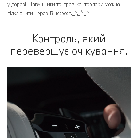
у дорозі. Навушники та ігрові контролери можна
5
6
8
підключити через Bluetooth._
,_
,_
Контроль, який
перевершує очікування.