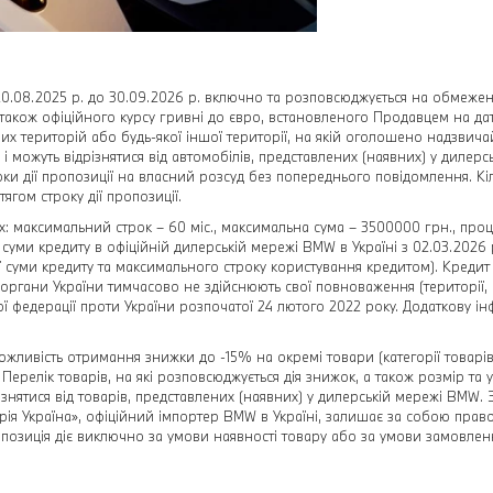
20.08.2025 р. до 30.09.2026 р. включно та розповсюджується на обмежену
 також офіційного курсу гривні до євро, встановленого Продавцем на дат
х територій або будь-якої іншої території, на якій оголошено надзвича
 і можуть відрізнятися від автомобілів, представлених (наявних) у дилер
ки дії пропозиції на власний розсуд без попереднього повідомлення. Кі
гом строку дії пропозиції.
: максимальний строк – 60 міс., максимальна сума – 3500000 грн., проц
ід суми кредиту в офіційній дилерській мережі BMW в Україні з 02.03.2026
суми кредиту та максимального строку користування кредитом). Кредит над
органи України тимчасово не здійснюють свої повноваження (території, 
кої федерації проти України розпочатої 24 лютого 2022 року. Додаткову ін
можливість отримання знижки до -15% на окремі товари (категорії товарів
Перелік товарів, на які розповсюджується дія знижок, а також розмір та 
ізнятися від товарів, представлених (наявних) у дилерській мережі BMW.
рія Україна», офіційний імпортер BMW в Україні, залишає за собою право
позиція діє виключно за умови наявності товару або за умови замовлення