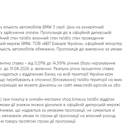
 кількість автомобілів BMW 3 серії. Ціна на конкретний
у здійснення оплати. Пропозиція діє в офіційній дилерській
йний стан та/або воєнний стан та/або стан проведення
ській мережі BMW. ТОВ «АВТ Баварія Україна», офіційний імпортер
лькість автомобілів обмежена. Пропозиція діє виключно за умови
ентна ставка – від 0,01% до 14,99% річних (база нарахування
 р. до 31.08.2026 р. включно. Реальна річна процентна ставка
ається у відділеннях Банку, на всій території України крім
що перебувають в оточенні (блокуванні) та/або території на яких
формацію ви можете дізнатись на сайті www.credit-agricole.ua або
) при покупці в онлайн-магазині shop.bmw.ua та/або відділах
умови дії знижок можна дізнатися в офіційній дилерській мережі
 Знижки, що надаються за умовами пропозиції, не сумуються зі
 змінювати умови та строки дії пропозиції на власний розсуд
 товару протягом строку дії пропозиції.