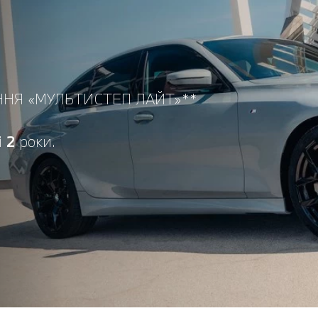
ННЯ «МУЛЬТИСТЕП ЛАЙТ»**
і
2
роки.