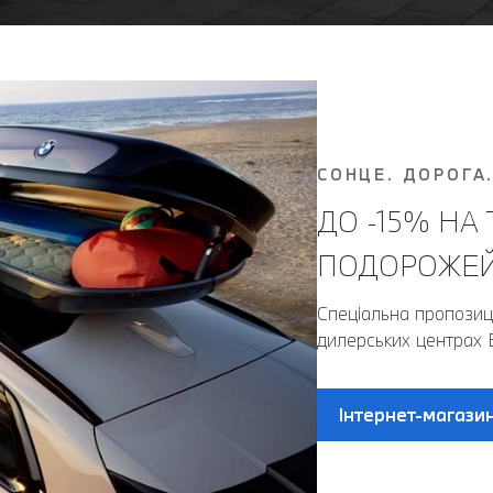
СОНЦЕ. ДОРОГА
ДО -15% НА
ПОДОРОЖЕЙ.
Спеціальна пропозиція
дилерських центрах
Інтернет-магази