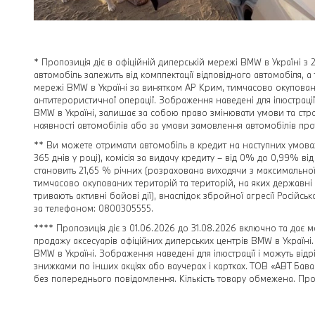
* Пропозиція діє в офіційній дилерській мережі BMW в Україні з 
автомобіль залежить від комплектації відповідного автомобіля, а
мережі BMW в Україні за винятком АР Крим, тимчасово окуповани
антитерористичної операції. Зображення наведені для ілюстрації
BMW в Україні, залишає за собою право змінювати умови та стро
наявності автомобілів або за умови замовлення автомобілів протя
** Ви можете отримати автомобіль в кредит на наступних умовах
365 днів у році), комісія за видачу кредиту – від 0% до 0,99% в
становить 21,65 % річних (розрахована виходячи з максимальної 
тимчасово окупованих територій та територій, на яких державні 
тривають активні бойові дії), внаслідок збройної агресії Російсь
за телефоном: 0800305555.
**** Пропозиція діє з 01.06.2026 до 31.08.2026 включно та дає 
продажу аксесуарів офіційних дилерських центрів BMW в Україні. 
BMW в Україні. Зображення наведені для ілюстрації і можуть відр
знижками по інших акціях або ваучерах і картках. ТОВ «АВТ Бава
без попереднього повідомлення. Кількість товару обмежена. Про