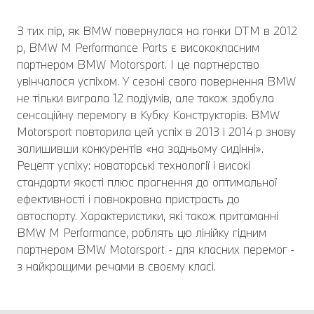
З тих пір, як BMW повернулася на гонки DTM в 2012
р, BMW M Performance Parts є висококласним
партнером BMW Motorsport. І це партнерство
увінчалося успіхом. У сезоні свого повернення BMW
не тільки виграла 12 подіумів, але також здобула
сенсаційну перемогу в Кубку Конструкторів. BMW
Motorsport повторила цей успіх в 2013 і 2014 р знову
залишивши конкурентів «на задньому сидінні».
Рецепт успіху: новаторські технології і високі
стандарти якості плюс прагнення до оптимальної
ефективності і повнокровна пристрасть до
автоспорту. Характеристики, які також притаманні
BMW M Performance, роблять цю лінійку гідним
партнером BMW Motorsport - для класних перемог -
з найкращими речами в своєму класі.