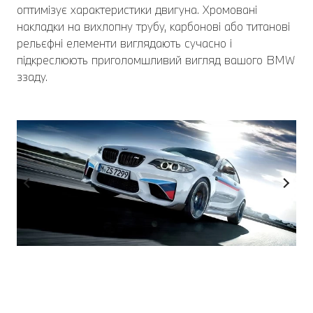
оптимізує характеристики двигуна. Хромовані
накладки на вихлопну трубу, карбонові або титанові
рельєфні елементи виглядають сучасно і
підкреслюють приголомшливий вигляд вашого BMW
ззаду.