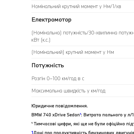
Номінальний крутний момент у Нм/1/хв
Електромотор
(Номінальна) потужність/30-хвилинна потужн
кВт (к.с.)
(Номінальний) крутний момент у Нм
Потужність
Розгін 0–100 км/год в с
Максимальна швидкість у км/год
Юридичне повідомлення.
BMW 740 xDrive Sedan
¹
: Витрата пального у л/
¹ Тимчасові цифри, які ще не були офіційно пі
1
Дані про продуктивність бензинових двигуні