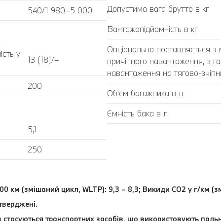
Допустима вага брутто в кг
540/1 980–5 000
Вантажопідйомність в кг
Опціонально поставляється з
ість у
13 (18)/–
причіпного навантаження, з г
навантаження на тягово-зчіпний
200
Об'єм багажника в л
Ємність бака в л
5,1
250
100 км (змішаний цикл, WLTP): 9,3 – 8,3; Викиди СО2 у г/км (з
дтверджені.
в стосуються транспортних засобів, що використовують пал