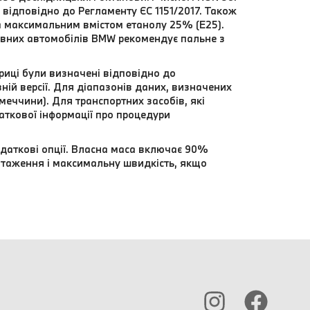
відповідно до Регламенту ЄС 1151/2017. Також
а максимальним вмістом етанолу 25% (E25).
вних автомобілів BMW рекомендує пальне з
риці були визначені відповідно до
ій версії. Для діапазонів даних, визначених
еччини). Для транспортних засобів, які
даткової інформації про процедури
даткові опції. Власна маса включає 90%
нтаження і максимальну швидкість, якщо