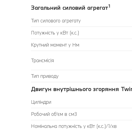
1
Загальний силовий агрегат
Тип силового агрегату
Потужність у кВт (к.с.)
Крутний момент у Нм
Трансмісія
Тип приводу
Двигун внутрішнього згоряння Twin
Циліндри
Робочий об'єм в см3
Номінальна потужність у кВт (к.с.)/1/хв