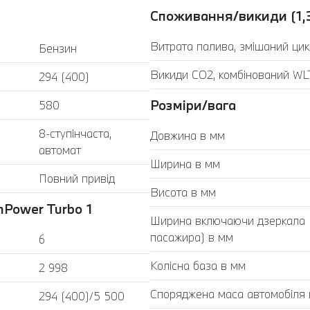
Споживання/викиди (1,
Витрата палива, змішаний цик
Бензин
Викиди CO2, комбінований WLT
294 (400)
Розміри/вага
580
8-ступінчаста,
Довжина в мм
автомат
Ширина в мм
Повний привід
Висота в мм
Power Turbo 1
Ширина включаючи дзеркала (з
пасажира) в мм
6
Колісна база в мм
2 998
Споряджена маса автомобіля в
294 (400)/5 500