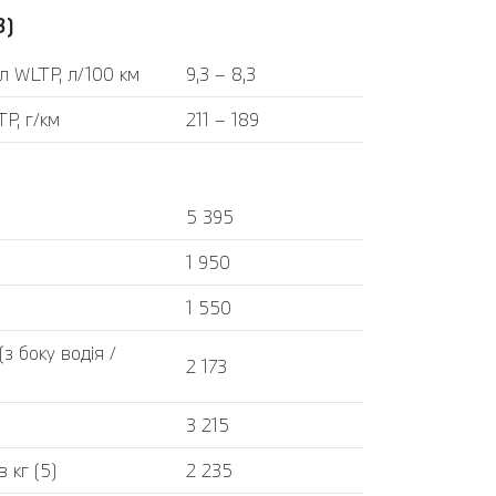
3)
л WLTP, л/100 км
9,3 – 8,3
P, г/км
211 – 189
5 395
1 950
1 550
 боку водія /
2 173
3 215
 кг (5)
2 235