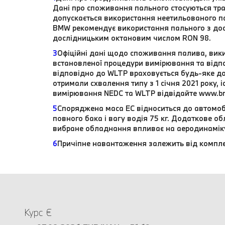
Дані про споживання пального стосуються тра
допускається використання неетильованого п
BMW рекомендує використання пального з до
дослідницьким октановим числом RON 98.
3
Офіційні дані щодо споживання палива, вики
встановленої процедури вимірювання та відпо
відповідно до WLTP враховується будь-яке до
отримали схвалення типу з 1 січня 2021 року,
вимірювання NEDC та WLTP відвідайте www.b
5
Споряджена маса EC відноситься до автомоб
повного бака і вагу водія 75 кг. Додаткове 
вибране обладнання впливає на аеродинамік
6
Причіпне навантаження залежить від компле
Курс €