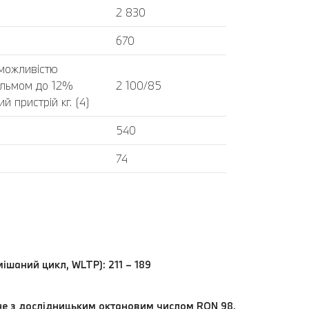
2 830
670
 можливістю
альмом до 12%
2 100/85
 пристрій кг. (4)
540
74
мішаний цикл, WLTP): 211 – 189
ьне з дослідницьким октановим числом RON 98.