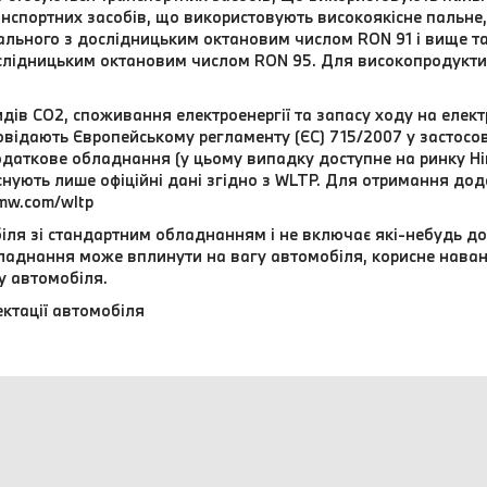
нспортних засобів, що використовують високоякісне пальне, 
ального з дослідницьким октановим числом RON 91 і вище т
слідницьким октановим числом RON 95. Для високопродукти
дів CO2, споживання електроенергії та запасу ходу на елект
відають Європейському регламенту (ЄС) 715/2007 у застосовн
даткове обладнання (у цьому випадку доступне на ринку Нім
 існують лише офіційні дані згідно з WLTP. Для отримання до
mw.com/wltp
іля зі стандартним обладнанням і не включає які-небудь до
обладнання може вплинути на вагу автомобіля, корисне нава
у автомобіля.
ктації автомобіля