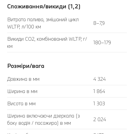
Споживання/викиди (1,2)
Витрата палива, змішаний цикл
8–7,9
WLTP, л/100 км
Викиди CO2, комбінований WLTP, г/
180–179
км
Розміри/вага
Довжина в мм
4 324
Ширина в мм
1 864
Висота в мм
1 303
Ширина включаючи дзеркала (з
2 024
боку водія / пасажира) в мм