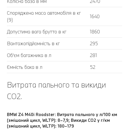
Колісна база в мм
2470
Споряджена маса автомобіля в кг
1640
(9)
Допустима вага брутто в кг
1860
Вантажопідйомність в кг
295
Об'єм багажника в л
281
Ємність бака в л
52
Витрата пального та викиди
CO2.
BMW Z4 M40i Roadster: Витрата пального у л/100 км
(змішаний цикл, WLTP): 8–7,9; Викиди СО2 у г/км
(змішаний цикл, WLTP): 180–179