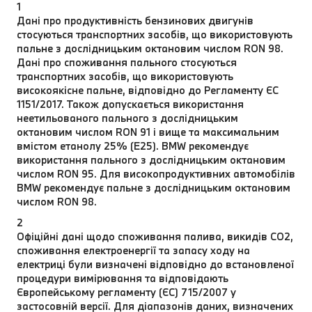
1
Дані про продуктивність бензинових двигунів
стосуються транспортних засобів, що використовують
пальне з дослідницьким октановим числом RON 98.
Дані про споживання пального стосуються
транспортних засобів, що використовують
високоякісне пальне, відповідно до Регламенту ЄС
1151/2017. Також допускається використання
неетильованого пального з дослідницьким
октановим числом RON 91 і вище та максимальним
вмістом етанолу 25% (E25). BMW рекомендує
використання пального з дослідницьким октановим
числом RON 95. Для високопродуктивних автомобілів
BMW рекомендує пальне з дослідницьким октановим
числом RON 98.
2
Офіційні дані щодо споживання палива, викидів CO2,
споживання електроенергії та запасу ходу на
електриці були визначені відповідно до встановленої
процедури вимірювання та відповідають
Європейському регламенту (ЄС) 715/2007 у
застосовній версії. Для діапазонів даних, визначених