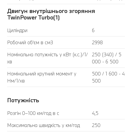
Двигун внутрішнього згоряння
TwinPower Turbo(1)
Циліндри
6
Робочий об'єм в см3
2998
Номінальна потужність у кВт (к.с.)/1/
250 (340) / 5
хв
000 - 6 500
Номінальний крутний момент у
500 / 1 600 - 4
Нм/1/хв
500
Потужність
Розгін 0–100 км/год в с
4,5
Максимальна швидкість у км/год
250