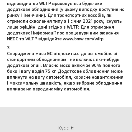
відповідно до WLTP враховується будь-яке
додаткове обладнання (у цьому випадку доступне на
ринку Німеччини). Для транспортних засобів, які
отримали схвалення типу з 1 січня 2021 року, існують
лише офіційні дані згідно з WLTP. Для отримання
додаткової інформації про процедури вимірювання
NEDC та WLTP відвідайте www.bmw.com/wltp
3
Споряджена маса EC відноситься до автомобіля зі
стандартним обладнанням і не включає які-небудь
додаткові опції. Власна маса включає 90% повного
бака і вагу водія 75 кг. Додаткове обладнання може
вплинути на вагу автомобіля, корисне навантаження
і максимальну швидкість, якщо вибране обладнання
впливає на аеродинаміку автомобіля.
Курс €