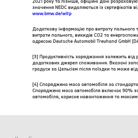
2021 року та пізніше, офіційні дані розрахову
значення NEDC видаляються із сертифікатів в
www.bmw.de/wltp
Додаткову інформацію про витрату пального т
витрати пального, викидів CO2 та енергоспож
адресою Deutsche Automobil Treuhand GmbH (DAT
[3] Продуктивність заряджання залежить від 
додаткових джерел споживання. Вказані запа
градуси за Цельсієм після поїздки та може від
[4] Споряджена маса автомобіля за стандарт
Споряджена маса автомобіля включає 90% зап
автомобіля, корисне навантаження та максим