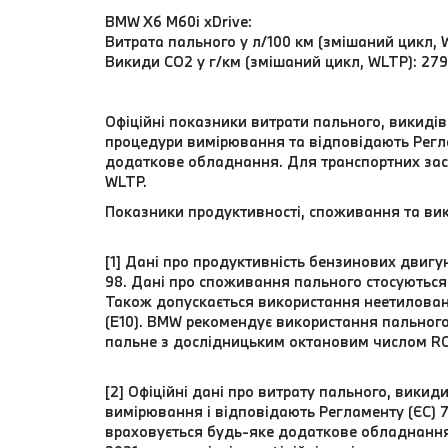
BMW X6 M60i xDrive:
Витрата пального у л/100 км (змішаний цикл, W
Викиди CO2 у г/км (змішаний цикл, WLTP): 27
Офіційні показники витрати пального, викиді
процедури вимірювання та відповідають Регл
додаткове обладнання. Для транспортних засобі
WLTP.
Показники продуктивності, споживання та вик
[1] Дані про продуктивність бензинових двиг
98. Дані про споживання пального стосуються
Також допускається використання неетилован
(E10). BMW рекомендує використання пальног
пальне з дослідницьким октановим числом RO
[2] Офіційні дані про витрату пального, вики
вимірювання і відповідають Регламенту (ЄС) 7
враховується будь-яке додаткове обладнання (