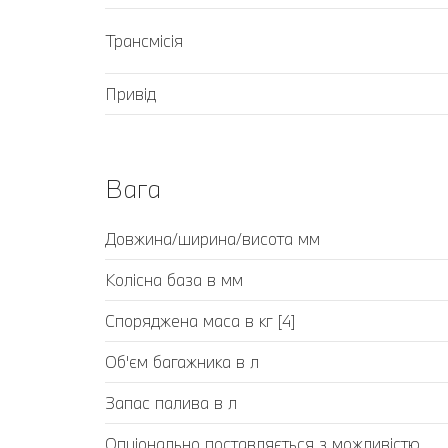
Трансмісія
Привід
Вага
Довжина/ширина/висота мм
Колісна база в мм
Споряджена маса в кг [4]
Об'єм багажника в л
Запас палива в л
Опціонально поставляється з можливістю