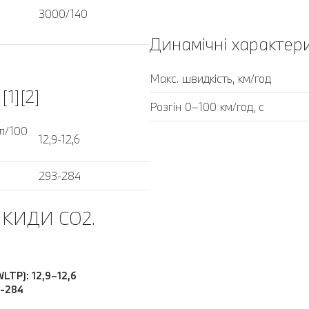
3000/140
Динамічні характер
Макс. швидкість, км/год
1][2]
Розгін 0–100 км/год, с
л/100
12,9-12,6
293-284
КИДИ CO2.
LTP): 12,9–12,6
3-284