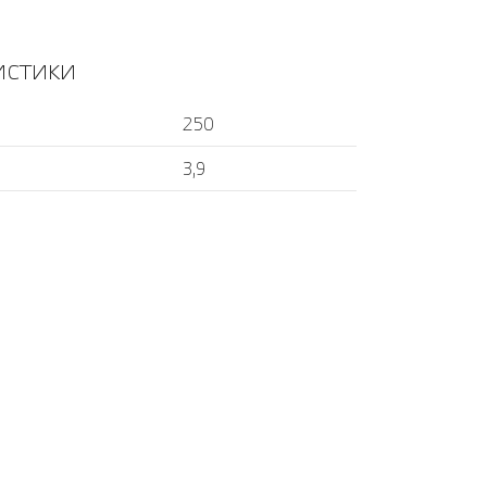
истики
250
3,9