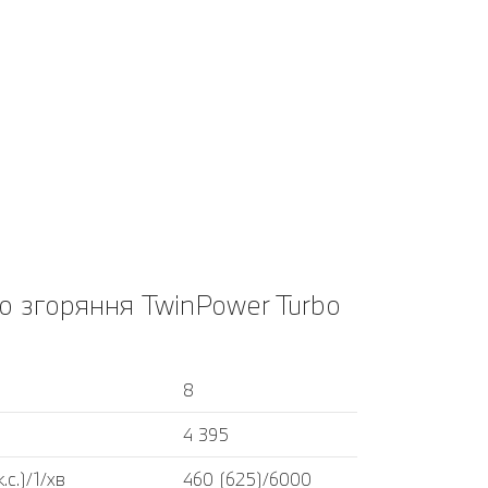
о згоряння TwinPower Turbo
8
4 395
с.)/1/хв
460 (625)/6000