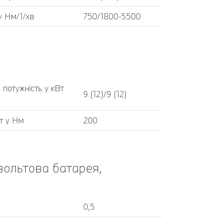
у Нм/1/хв
750/1800-5500
 потужність у кВт
9 (12)/9 (12)
т у Нм
200
ольтова батарея,
0,5