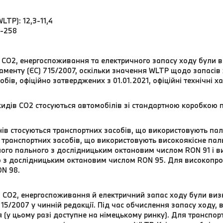
LTP): 12,3-11,4
9-258
в CO2, енергоспоживання та електричного запасу ходу були 
аменту (ЄС) 715/2007, оскільки значення WLTP щодо запасів
в, офіційно затверджених з 01.01.2021, офіційні технічні х
идів CO2 стосуються автомобілів зі стандартною коробкою 
унів стосуються транспортних засобів, що використовують п
 транспортних засобів, що використовують високоякісне пал
ого пального з дослідницьким октановим числом RON 91 і 
о з дослідницьким октановим числом RON 95. Для високопр
N 98.
ди CO2, енергоспоживання й електричний запас ходу були ви
15/2007 у чинній редакції. Під час обчислення запасу ходу,
у цьому разі доступне на німецькому ринку). Для транспортн