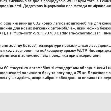
ються виключно згідно з процедурою WLTP. Крім того, з 1 січ
ідповідності. Додаткову інформацію про методи вимірюванн
а офіційні викиди CO2 нових легкових автомобілів для конк
ивання для нових легкових автомобілів», який можна безко
), Hellmuth-Hirth-Str. 1, 73760 Ostfildern-Scharnhausen, Нім
рівня заряду батареї, температури навколишнього середовищ
си ходу засновані на найкращому зразку WLTP. Час зарядж
різнятися в залежності від поведінки при використанні.
ом ЄC стосується автомобіля зі стандартним обладнанням і
овненості паливного баку та вагу водія 75 кг. Додаткове 
альну швидкість, якщо вибране обладнання впливає на аер