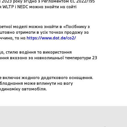
ня 2023 року згідно з Регламентом ЄС 2022/195
я WLTP і NEDC можна знайти на сайті
ретної моделі можна знайти в «Посібнику з
штовно отримати в усіх точках продажу за
еччина, та на
https://www.dat.de/co2/
а, стилю водіння та використання
ання вказано за навколишньої температури 23
 не включає жодного додаткового оснащення.
обладнання може вплинути на вагу
одинаміку автомобіля.