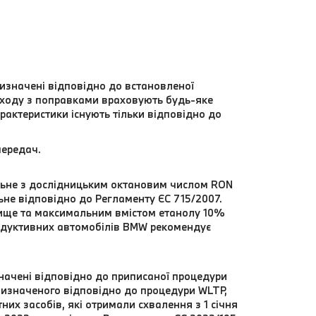
визначені відповідно до встановленої
 ходу з поправками враховують будь-яке
арактеристики існують тільки відповідно до
передач.
альне з дослідницьким октановим числом RON
ьне відповідно до Регламенту ЄС 715/2007.
вище та максимальним вмістом етанолу 10%
одуктивних автомобілів BMW рекомендує
значені відповідно до приписаної процедури
 визначеного відповідно до процедури WLTP,
их засобів, які отримали схвалення з 1 січня