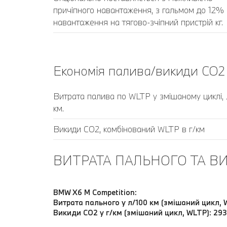
причіпного навантаження, з гальмом до 12%
навантаження на тягово-зчіпний пристрій кг.
Економія палива/викиди CO2 [
Витрата палива по WLTP у змішаному циклі, 
км.
Викиди CO2, комбінований WLTP в г/км
ВИТРАТА ПАЛЬНОГО ТА ВИ
BMW X6 M Competition:
Витрата пального у л/100 км (змішаний цикл, W
Викиди CO2 у г/км (змішаний цикл, WLTP): 29