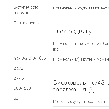
8-ступінчаста,
Номінальний крутний момент 
автомат
Повний привід
Електродвигун
(Номінальна) потужність/30 хв
(к.с.)
4 948/2 019/1 695
(Номінальний) Крутний момен
2 972
2 445
Високовольтна/48-в
заряджання [3]
580-1530
83
Місткість акумулятора в кВтг