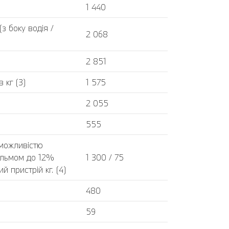
1 440
 боку водія /
2 068
2 851
 кг (3)
1 575
2 055
555
 можливістю
альмом до 12%
1 300 / 75
 пристрій кг. (4)
480
59