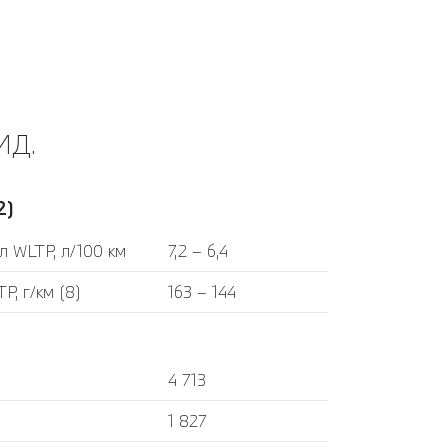
ИД.
2)
л WLTP, л/100 км
7,2 – 6,4
P, г/км (8)
163 – 144
4 713
1 827