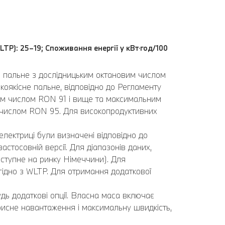
LTP): 25–19; Споживання енергії у кВт⋅год/100
ь пальне з дослідницьким октановим числом
оякісне пальне, відповідно до Регламенту
вим числом RON 91 і вище та максимальним
 числом RON 95. Для високопродуктивних
електриці були визначені відповідно до
стосовній версії. Для діапазонів даних,
ступне на ринку Німеччини). Для
 згідно з WLTP. Для отримання додаткової
дь додаткові опції. Власна маса включає
рисне навантаження і максимальну швидкість,