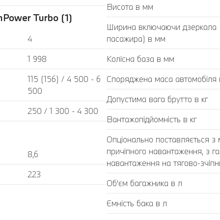
Висота в мм
Power Turbo (1)
Ширина включаючи дзеркала (з
4
пасажира) в мм
1 998
Колісна база в мм
115 (156) / 4 500 - 6
Споряджена маса автомобіля в
500
Допустима вага брутто в кг
250 / 1 300 - 4 300
Вантажопідйомність в кг
Опціонально поставляється з
причіпного навантаження, з г
8,6
навантаження на тягово-зчіпний
223
Об'єм багажника в л
Ємність бака в л