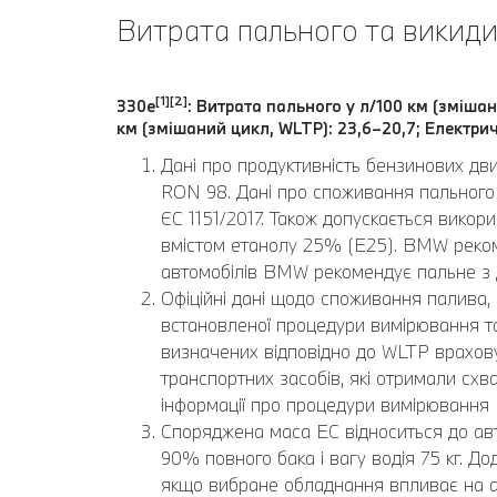
Витрата пального та викиди
[1][2]
330e
: Витрата пального у л/100 км (змішан
км (змішаний цикл, WLTP): 23,6–20,7; Електрич
Дані про продуктивність бензинових дв
RON 98. Дані про споживання пального 
ЄС 1151/2017. Також допускається вико
вмістом етанолу 25% (E25). BMW реком
автомобілів BMW рекомендує пальне з
Офіційні дані щодо споживання палива, 
встановленої процедури вимірювання та 
визначених відповідно до WLTP врахову
транспортних засобів, які отримали схва
інформації про процедури вимірювання
Споряджена маса EC відноситься до авт
90% повного бака і вагу водія 75 кг. 
якщо вибране обладнання впливає на а