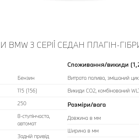
 BMW 3 СЕРІЇ СЕДАН ПЛАГІН-ГІБР
Споживання/викиди (1,
Бензин
Витрата палива, змішаний цик
115 (156)
Викиди CO2, комбінований WLT
250
Розміри/вага
8-ступінчаста,
Довжина в мм
автомат
Ширина в мм
Задній привід