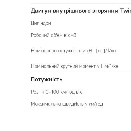
Двигун внутрішнього згоряння Twin
Циліндри
Робочий об'єм в см3
Номінальна потужність у кВт (к.с.)/1/хв
Номінальний крутний момент у Нм/1/хв
Потужність
Розгін 0–100 км/год в с
Максимальна швидкість у км/год