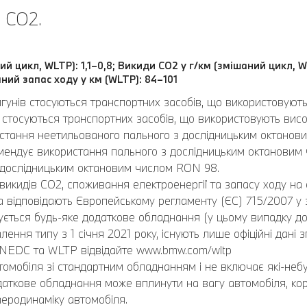
 CO2.
ий цикл, WLTP): 1,1–0,8; Викиди CO2 у г/км (змішаний цикл, W
ний запас ходу у км (WLTP): 84–101
игунів стосуються транспортних засобів, що використовуют
стосуються транспортних засобів, що використовують висок
ристання неетильованого пального з дослідницьким октано
ендує використання пального з дослідницьким октановим
 дослідницьким октановим числом RON 98.
викидів CO2, споживання електроенергії та запасу ходу на 
відповідають Європейському регламенту (ЄС) 715/2007 у за
ється будь-яке додаткове обладнання (у цьому випадку до
лення типу з 1 січня 2021 року, існують лише офіційні дані
 NEDC та WLTP відвідайте www.bmw.com/wltp
омобіля зі стандартним обладнанням і не включає які-небу
Додаткове обладнання може вплинути на вагу автомобіля, ко
еродинаміку автомобіля.