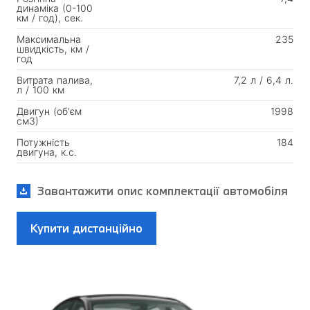
динаміка (0-100
км / год), сек.
Максимальна
235
швидкість, км /
год
Витрата палива,
7,2 л / 6,4 л.
л / 100 км
Двигун (об'єм
1998
см3)
Потужність
184
двигуна, к.с.
Завантажити опис комплектації автомобіля
Купити дистанційно